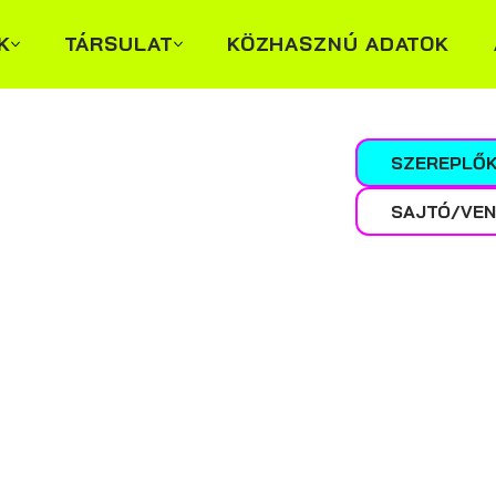
K
TÁRSULAT
KÖZHASZNÚ ADATOK
SZEREPLŐK
SAJTÓ/VEN