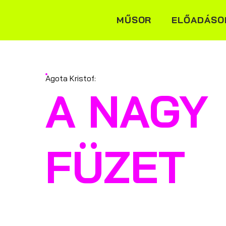
MŰSOR
ELŐADÁSO
Agota Kristof:
A NAGY
FÜZET