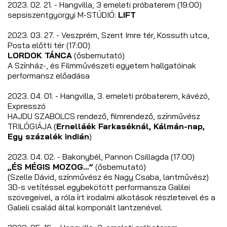
2023. 02. 21. - Hangvilla, 3 emeleti próbaterem (19:00)
sepsiszentgyörgyi M-STÚDIÓ:
LIFT
2023. 03. 27. - Veszprém, Szent Imre tér, Kossuth utca,
Posta előtti tér (17:00)
LORDOK TÁNCA
(ősbemutató)
A Színház-, és Filmművészeti egyetem hallgatóinak
performansz előadása
2023. 04. 01. - Hangvilla, 3. emeleti próbaterem, kávézó,
Expresszó
HAJDU SZABOLCS rendező, filmrendező, színművész
TRILÓGIÁJA (
Ernelláék Farkaséknál, Kálmán-nap,
Egy százalék indián
)
2023. 04. 02. - Bakonybél, Pannon Csillagda (17:00)
„ÉS MÉGIS MOZOG…”
(ősbemutató)
(Szelle Dávid, színművész és Nagy Csaba, lantművész)
3D-s vetítéssel egybekötött performansza Galilei
szövegeivel, a róla írt irodalmi alkotások részleteivel és a
Galieli család által komponált lantzenével.