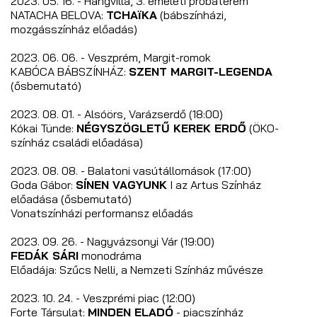
2023. 05. 16. - Hangvilla, 3. emeleti próbaterem
NATACHA BELOVA:
TCHAїKA
(bábszínházi,
mozgásszínház előadás)
2023. 06. 06. - Veszprém, Margit-romok
KABÓCA BÁBSZÍNHÁZ:
SZENT MARGIT-LEGENDA
(ősbemutató)
2023. 08. 01. - Alsóörs, Varázserdő (18:00)
Kókai Tünde:
NÉGYSZÖGLETŰ KEREK ERDŐ
(ÖKO-
színház családi előadása)
2023. 08. 08. - Balatoni vasútállomások (17:00)
Goda Gábor:
SÍNEN VAGYUNK
I az Artus Színház
előadása (ősbemutató)
Vonatszínházi performansz előadás
2023. 09. 26. - Nagyvázsonyi Vár (19:00)
FEDÁK SÁRI
monodráma
Előadája: Szűcs Nelli, a Nemzeti Színház művésze
2023. 10. 24. - Veszprémi piac (12:00)
Forte Társulat:
MINDEN ELADÓ
- piacszínház