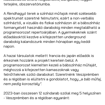
tetejére, obszervatóriumba.
A
Rendhagyó terek
a színházi műfajok minél szélesebb
spektrumát szeretné felmutatni, ezért a non-verbális
színháztól, a vizuális és fizikai színházon át a bábszínház
formanyelvét használó darabokig minden megtalálható a
programsorozat repertoárjában. A gyermekeknek szánt
előadásoktól kezdve a kifejezetten underground
darabokig kalandozunk minden hónapban egy keddi
napon.
A hazai társulatok mellett francia és japán előadók is
érkeznek hozzánk a projekt keretein belül. A
programsorozat kiemelten kezeli a bábszínház műfaját,
méghozzá a kifejezetten kamaszoknak vagy
felnőtteknek szóló darabokat. Szeretnénk Veszprémben
és a régióban is elültetni a gondolatot, hogy
„a báb műfaj,
nem pedig korosztály”
.
2023-ban összesen 12 színdarab szólal meg 5 helyszínen
- Veszprémben és a régióban egyaránt: