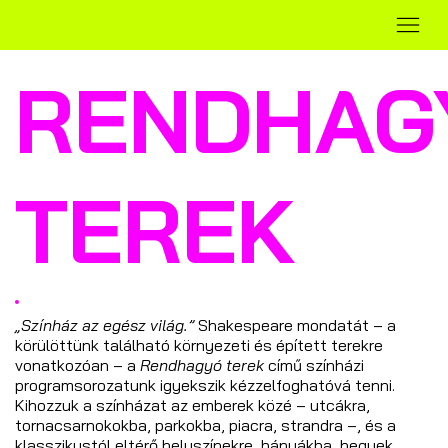
RENDHAG
TEREK
„Színház az egész világ.”
Shakespeare mondatát – a
körülöttünk található környezeti és épített terekre
vonatkozóan – a
Rendhagyó terek
című színházi
programsorozatunk igyekszik kézzelfoghatóvá tenni.
Kihozzuk a színházat az emberek közé – utcákra,
tornacsarnokokba, parkokba, piacra, strandra –, és a
klasszikustól eltérő helyszínekre, bányákba, hegyek