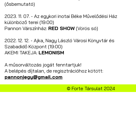
(ősbemutató)
2023. 11. 07. - Az egykori inotai Béke Művelődési Ház
különböző terei (19:00)
Pannon Várszínház:
RED SHOW
(Vörös só)
2022. 12. 12. - Ajka, Nagy László Városi Könyvtár és
Szabadidő Központ (19:00)
AKEMI TAKEJA:
LEMONISM
A műsorváltozás jogát fenntartjuk!
A belépés díjtalan, de regisztrációhoz kötött:
pannonjegy@gmail.com
© Forte Társulat 2024