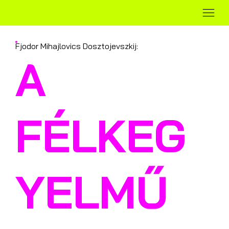
Fjodor Mihajlovics Dosztojevszkij:
A
FÉLKEG
YELMŰ